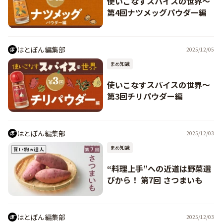
使いこなすスパイスの世界〜
第4回ナツメッグパウダー編
はとぼん編集部
2025/12/05
まめ知識
使いこなすスパイスの世界〜
第3回チリパウダー編
はとぼん編集部
2025/12/03
まめ知識
“料理上手”への近道は野菜選
びから！ 第7回 さつまいも
はとぼん編集部
2025/12/03