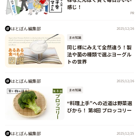
感じ！
PR
はとぼん編集部
2025/12/26
まめ知識
同じ様にみえて全然違う！製
法や菌の種類で選ぶヨーグル
トの世界
はとぼん編集部
2025/12/26
まめ知識
“料理上手”への近道は野菜選
びから！ 第8回 ブロッコリー
はとぼん編集部
2025/12/25