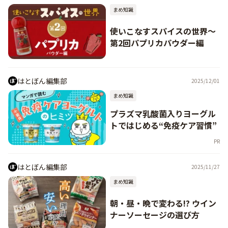
まめ知識
使いこなすスパイスの世界〜
第2回パプリカパウダー編
はとぼん編集部
2025/12/01
まめ知識
プラズマ乳酸菌入りヨーグル
トではじめる“免疫ケア習慣”
PR
はとぼん編集部
2025/11/27
まめ知識
朝・昼・晩で変わる!? ウイン
ナーソーセージの選び方