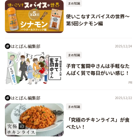
まめ知識
使いこなすスパイスの世界〜
第5回シナモン編
はとぼん編集部
2025/12/24
まめ知識
子育て奮闘中さんは手軽なた
んぱく質で毎日がいい感じ！
PR
はとぼん編集部
2025/12/22
まめ知識
「究極のチキンライス」が食
べたい！