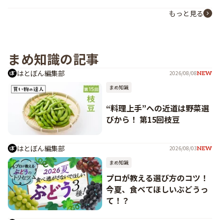
もっと見る
まめ知識の記事
はとぼん編集部
2026/08/08
NEW
まめ知識
“料理上手”への近道は野菜選
びから！ 第15回枝豆
はとぼん編集部
2026/08/03
NEW
まめ知識
プロが教える選び方のコツ！
今夏、食べてほしいぶどうっ
て！？