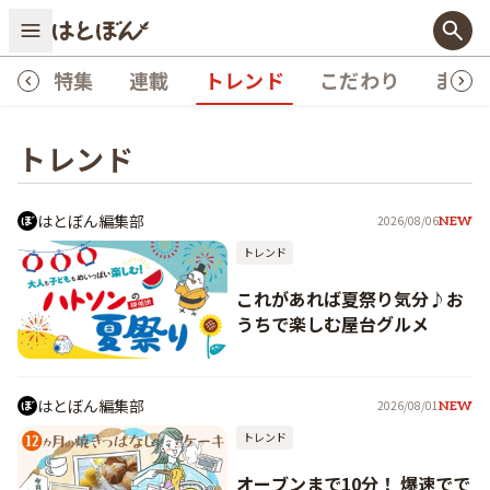
プ
特集
連載
トレンド
こだわり
まめ
トレンド
はとぼん編集部
2026/08/06
NEW
トレンド
これがあれば夏祭り気分♪お
うちで楽しむ屋台グルメ
はとぼん編集部
2026/08/01
NEW
トレンド
オーブンまで10分！ 爆速でで