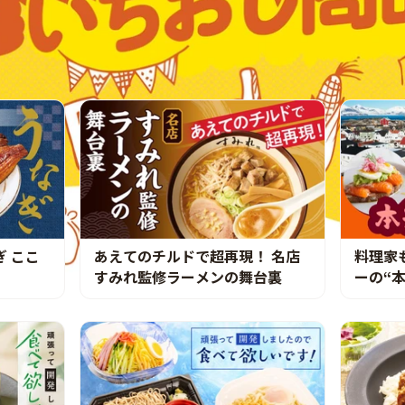
 ここ
あえてのチルドで超再現！ 名店
料理家
すみれ監修ラーメンの舞台裏
ーの“