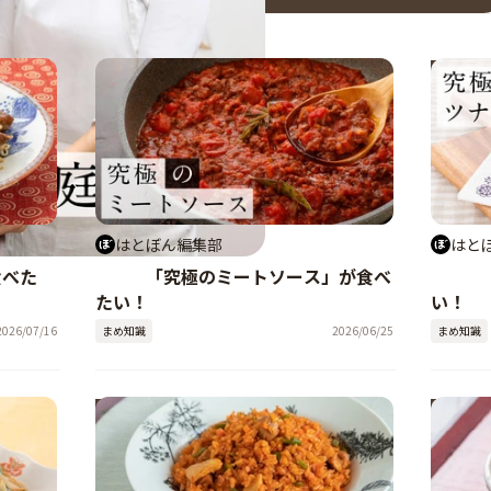
05
04
#
#
はとぼん編集部
はと
食べた
「究極のミートソース」が食べ
たい！
い！
2026/07/16
まめ知識
2026/06/25
まめ知識
02
01
#
#