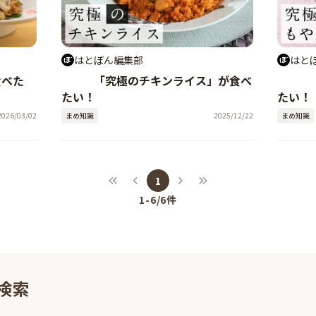
はとぼん編集部
はと
食べた
「究極のチキンライス」が食べ
たい！
たい！
2026/03/02
まめ知識
2025/12/22
まめ知識
1
1-6
/
6
件
検索