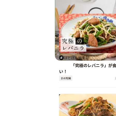
06
#
はとぼん編集部
「究極のレバニラ」が
い！
まめ知識
03
#