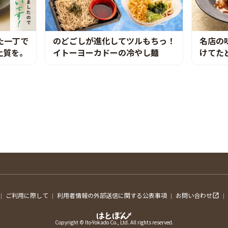
た一丁で
のどごしが進化してツルもちっ！
名店の
上質を。
イトーヨーカドーの冷やし麺
けてた
ご利用に際して
利用者情報の外部送信に関する公表事項
お問い合わせ
Copyright © Ito-Yokado Co., Ltd. All rights reserved.