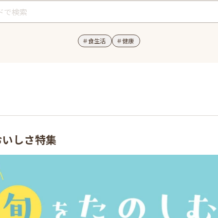
＃
食生活
＃
健康
おいしさ特集