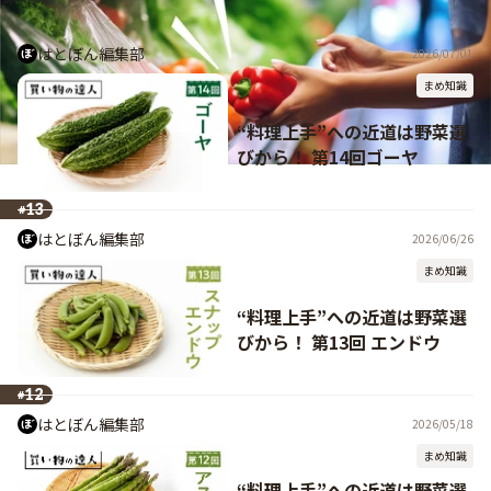
14
#
はとぼん編集部
2026/07/01
まめ知識
“料理上手”への近道は野菜選
びから！ 第14回ゴーヤ
13
#
はとぼん編集部
2026/06/26
まめ知識
“料理上手”への近道は野菜選
びから！ 第13回 エンドウ
12
#
はとぼん編集部
2026/05/18
まめ知識
“料理上手”への近道は野菜選