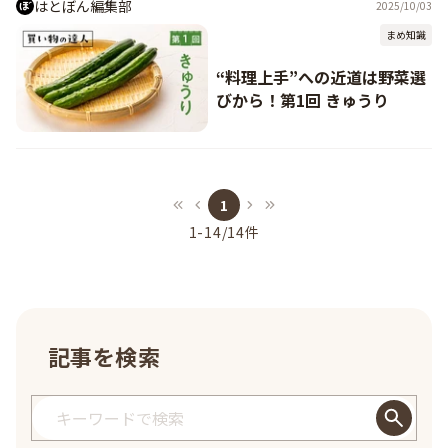
はとぼん編集部
2025/10/03
まめ知識
“料理上手”への近道は野菜選
びから！第1回 きゅうり
1
1-14
/
14
件
記事を検索