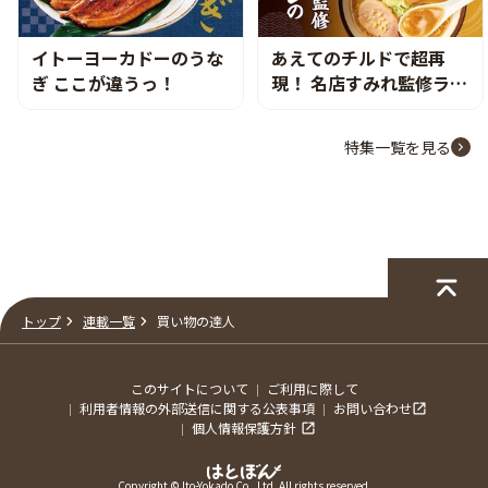
イトーヨーカドーのうな
あえてのチルドで超再
ぎ ここが違うっ！
現！ 名店すみれ監修ラー
メンの舞台裏
特集一覧を見る
トップ
連載一覧
買い物の達人
このサイトについて
ご利用に際して
利用者情報の外部送信に関する公表事項
お問い合わせ
個人情報保護方針
Copyright © Ito-Yokado Co., Ltd. All rights reserved.