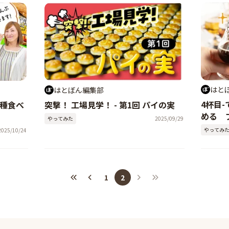
はと
はとぼん編集部
4杯目
7種食べ
突撃！ 工場見学！ - 第1回 パイの実
める 
やってみた
2025/09/29
やってみ
2025/10/24
1
2