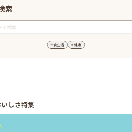
検索
＃
食生活
＃
健康
おいしさ特集