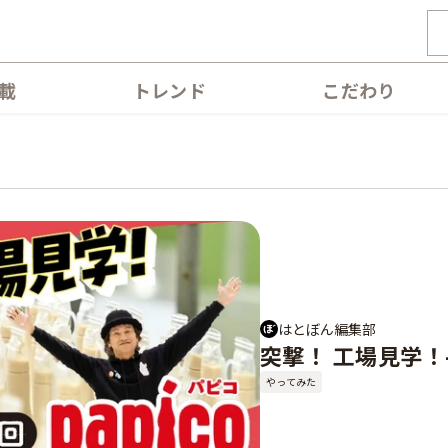
載
トレンド
こだわり
はとぼん編集部
突撃！ 工場見学！
やってみた