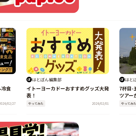
はとぼん編集部
はと
ル冷食
イトーヨーカドーおすすめグッズ大発
7杯目
表！
ツアー
2026/02/27
やってみた
2026/02/01
やってみ