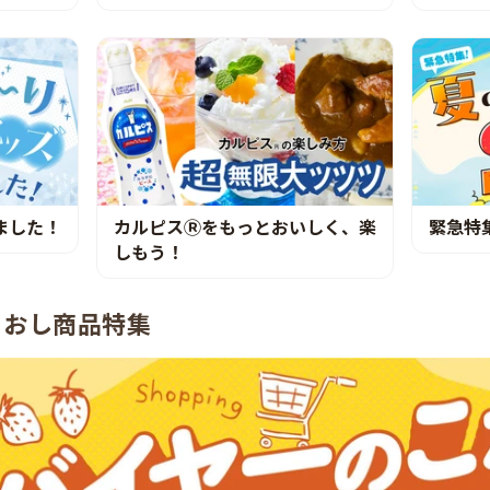
ました！
カルピスⓇをもっとおいしく、楽
緊急特
しもう！
ちおし商品特集