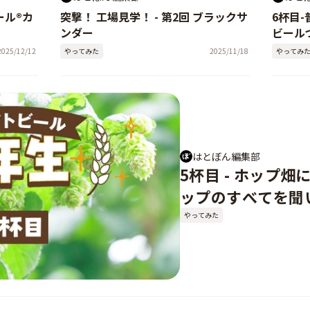
ル®️カ
突撃！ 工場見学！ - 第2回 ブラックサ
6杯目
ンダー
ビール
2025/12/12
やってみた
2025/11/18
やってみ
はとぼん編集部
5杯目 - ホップ
ップのすべてを聞
やってみた