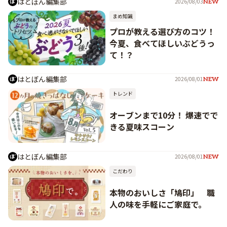
はとぼん編集部
2026/08/03
NEW
まめ知識
プロが教える選び方のコツ！
今夏、食べてほしいぶどうっ
て！？
はとぼん編集部
2026/08/01
NEW
トレンド
オーブンまで10分！ 爆速でで
きる夏味スコーン
はとぼん編集部
2026/08/01
NEW
こだわり
本物のおいしさ「鳩印」 職
人の味を手軽にご家庭で。