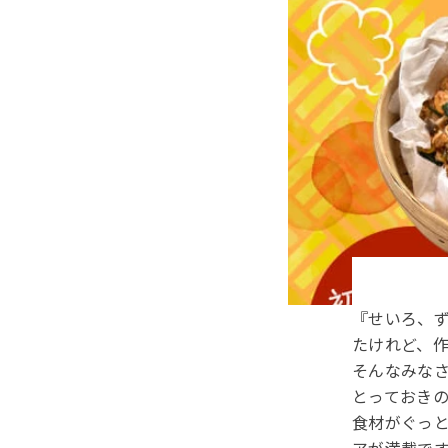
はとぼん編集部
今さら？
品せいろ
トレンド
『せいろ、
たけれど、作
そんなみな
とっておき
食材がぐっ