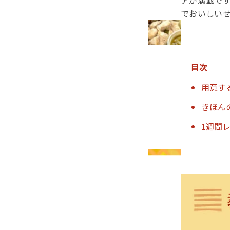
アが満載で
でおいしい
目次
用意す
きほん
1週間