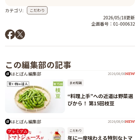
カテゴリ:
こだわり
2026/05/18
更新
企画番号：
01-000632
この編集部の記事
はとぼん編集部
2026/08/08
NEW
まめ知識
“料理上手”への近道は野菜選
びから！ 第15回枝豆
はとぼん編集部
2026/08/06
NEW
こだわり
年に一度味わえる特別なトマ