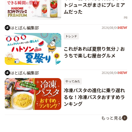
トジュースがまさにプレミア
ムだった
PR
はとぼん編集部
2026/08/06
NEW
トレンド
これがあれば夏祭り気分♪お
うちで楽しむ屋台グルメ
はとぼん編集部
2026/08/04
NEW
やってみた
冷凍パスタの進化に乗り遅れ
るな！冷凍パスタおすすめラ
ンキング
もっと見る